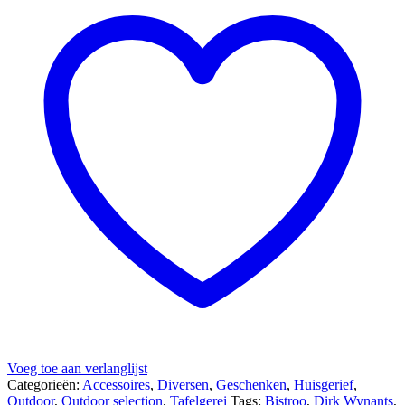
Voeg toe aan verlanglijst
Categorieën:
Accessoires
,
Diversen
,
Geschenken
,
Huisgerief
,
Outdoor
,
Outdoor selection
,
Tafelgerei
Tags:
Bistroo
,
Dirk Wynants
,