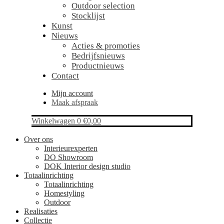
Outdoor selection
Stocklijst
Kunst
Nieuws
Acties & promoties
Bedrijfsnieuws
Productnieuws
Contact
Mijn account
Maak afspraak
Winkelwagen
0
€
0,00
Over ons
Interieurexperten
DO Showroom
DOK Interior design studio
Totaalinrichting
Totaalinrichting
Homestyling
Outdoor
Realisaties
Collectie