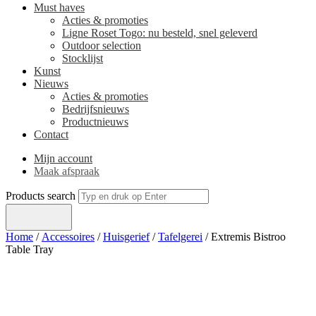
Must haves
Acties & promoties
Ligne Roset Togo: nu besteld, snel geleverd
Outdoor selection
Stocklijst
Kunst
Nieuws
Acties & promoties
Bedrijfsnieuws
Productnieuws
Contact
Mijn account
Maak afspraak
Products search
Home
/
Accessoires
/
Huisgerief
/
Tafelgerei
/ Extremis Bistroo
Table Tray