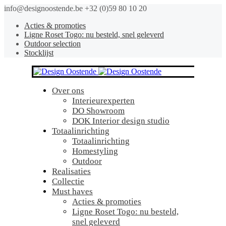
info@designoostende.be
+32 (0)59 80 10 20
Acties & promoties
Ligne Roset Togo: nu besteld, snel geleverd
Outdoor selection
Stocklijst
Over ons
Interieurexperten
DO Showroom
DOK Interior design studio
Totaalinrichting
Totaalinrichting
Homestyling
Outdoor
Realisaties
Collectie
Must haves
Acties & promoties
Ligne Roset Togo: nu besteld,
snel geleverd