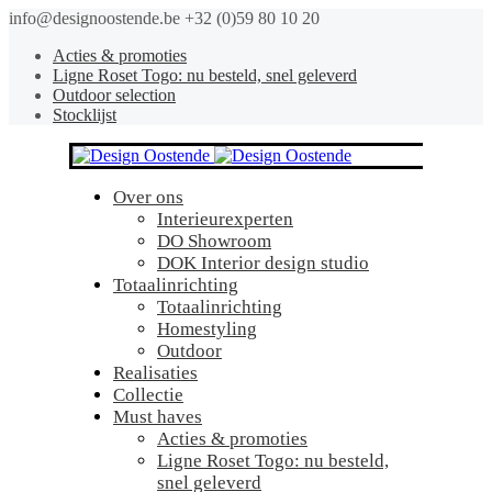
info@designoostende.be
+32 (0)59 80 10 20
Acties & promoties
Ligne Roset Togo: nu besteld, snel geleverd
Outdoor selection
Stocklijst
Over ons
Interieurexperten
DO Showroom
DOK Interior design studio
Totaalinrichting
Totaalinrichting
Homestyling
Outdoor
Realisaties
Collectie
Must haves
Acties & promoties
Ligne Roset Togo: nu besteld,
snel geleverd