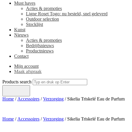
Must haves
Acties & promoties
Ligne Roset Togo: nu besteld, snel geleverd
Outdoor selection
Stocklijst
Kunst
Nieuws
Acties & promoties
Bedrijfsnieuws
Productnieuws
Contact
Mijn account
Maak afspraak
Products search
Home
/
Accessoires
/
Verzorging
/ Sikelia Triskelé Eau de Parfum
Home
/
Accessoires
/
Verzorging
/ Sikelia Triskelé Eau de Parfum