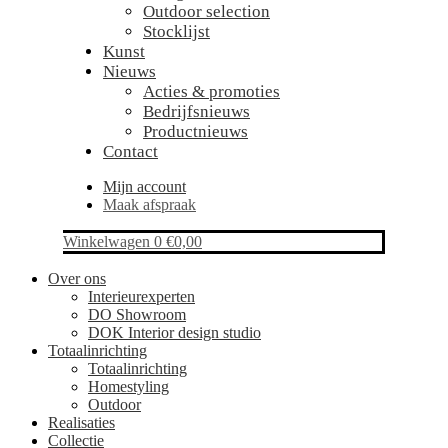
Outdoor selection
Stocklijst
Kunst
Nieuws
Acties & promoties
Bedrijfsnieuws
Productnieuws
Contact
Mijn account
Maak afspraak
Winkelwagen
0
€
0,00
Over ons
Interieurexperten
DO Showroom
DOK Interior design studio
Totaalinrichting
Totaalinrichting
Homestyling
Outdoor
Realisaties
Collectie