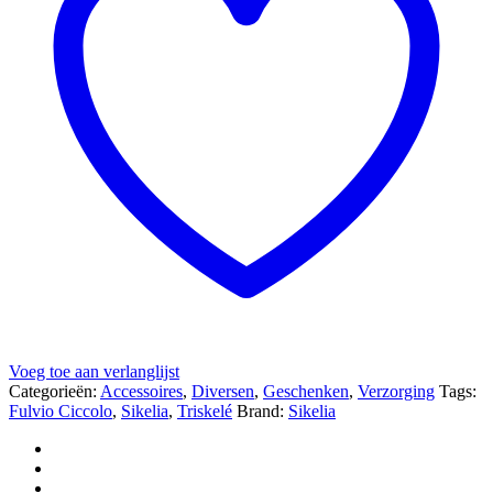
Voeg toe aan verlanglijst
Categorieën:
Accessoires
,
Diversen
,
Geschenken
,
Verzorging
Tags:
Fulvio Ciccolo
,
Sikelia
,
Triskelé
Brand:
Sikelia